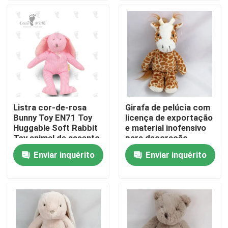
Sobre nós
Excursão da fábrica
Controle da qualidade
Listra cor-de-rosa
Girafa de pelúcia com
Bunny Toy EN71 Toy
licença de exportação
Contacte-nos
Huggable Soft Rabbit
e material inofensivo
Toy animal de assento
para decoração
macio Loveable do
doméstica
Enviar inquérito
Enviar inquérito
Notícia
luxuoso do ODM do
OEM de OAINI
Peça umas citações
Brinquedo de Pelúcia