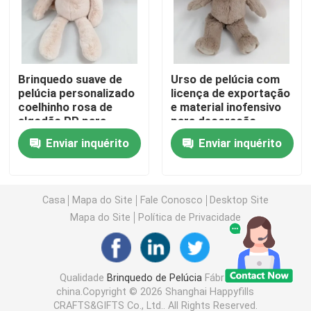
Boneca de pelúcia
Brinquedo suave de
Urso de pelúcia com
Brinquedo de pelúcia de desenho animado
pelúcia personalizado
licença de exportação
coelhinho rosa de
e material inofensivo
algodão PP para
para decoração
A mascote encheu brinquedos
crianças brincando
doméstica
Enviar inquérito
Enviar inquérito
Peluche Calmante
Casa
Mapa do Site
Fale Conosco
Desktop Site
Consolador de bebê
Mapa do Site
Política de Privacidade
Jogo de cama para bebê
Qualidade
Brinquedo de Pelúcia
Fábrica da
china.Copyright © 2026 Shanghai Happyfills
Sapatos de bebê de pelúcia
CRAFTS&GIFTS Co., Ltd.. All Rights Reserved.