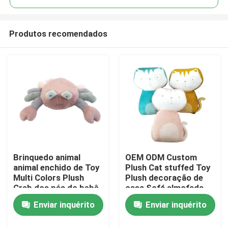
Produtos recomendados
Brinquedo animal
OEM ODM Custom
Casa
animal enchido de Toy
Plush Cat stuffed Toy
Multi Colors Plush
Plush decoração de
Crab dos pés do bebê
casa Sofá almofada
Produtos
oito dos PP algodão
Popular stuffed Super
Enviar inquérito
Enviar inquérito
macio feito sob
Soft Animal Toy
encomenda
Vídeos